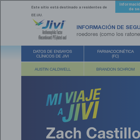
Skip
Informaci
to
Este sitio está destinado​
a residentes de
de se
main
EE.UU.
content
INFORMACIÓN DE SEG
roedores (como los ratones
DATOS DE ENSAYOS
FARMACOCINÉTICA
CLÍNICOS DE JIVI
(FC)
AUSTIN CALDWELL
BRANDON SCHROM
Zach Castill