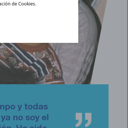
ración de Cookies.
empo y todas
ya no soy el
ión. Ha sido