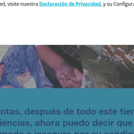
ed, visite nuestra
Declaración de Privacidad
, y su Configu
entas, después de todo este ti
iencias, ahora puedo decir que 
pado e inseguro por su condic