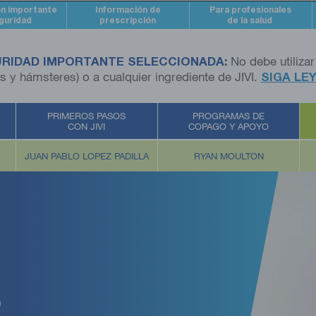
ón importante
Información de
Para profesionales
guridad
prescripción
de la salud
URIDAD IMPORTANTE SELECCIONADA:
No debe utilizar
 y hámsteres) o a cualquier ingrediente de JIVI.
SIGA LE
PRIMEROS PASOS
PROGRAMAS DE
CON JIVI
COPAGO Y APOYO
JUAN PABLO LOPEZ PADILLA
RYAN MOULTON
o