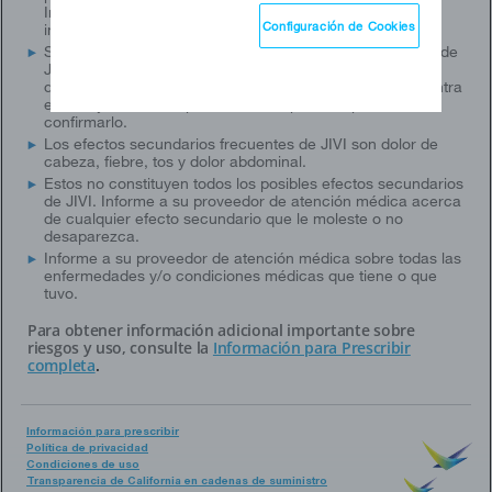
Informe a su proveedor de atención médica si le han
Configuración de Cookies
informado que tiene inhibidores del Factor VIII.
Si su hemorragia no es controlada con su dosis habitual de
JIVI, consulte con su médico de inmediato. Puede haber
desarrollado inhibidores del Factor VIII o anticuerpos contra
el PEG y su médico puede realizar pruebas para
confirmarlo.
Los efectos secundarios frecuentes de JIVI son dolor de
cabeza, fiebre, tos y dolor abdominal.
Estos no constituyen todos los posibles efectos secundarios
de JIVI. Informe a su proveedor de atención médica acerca
de cualquier efecto secundario que le moleste o no
desaparezca.
Informe a su proveedor de atención médica sobre todas las
enfermedades y/o condiciones médicas que tiene o que
tuvo.
Para obtener información adicional importante sobre
riesgos y uso, consulte la
Información para Prescribir
completa
.
Información para prescribir
Política de privacidad
Condiciones de uso
Transparencia de California en cadenas de suministro