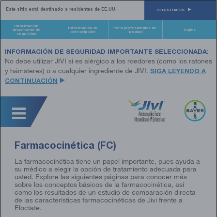
Skip
Este sitio está destinado a residentes de EE.UU.​
to
REGISTRARSE
main
content
Información
Información de
Para profesionales de
importante de
Inglés
prescripción
la salud
seguridad
INFORMACIÓN DE SEGURIDAD IMPORTANTE SELECCIONADA:
No debe utilizar JIVI si es alérgico a los roedores (como los ratones
y hámsteres) o a cualquier ingrediente de JIVI.
SIGA LEYENDO A
CONTINUACIÓN
Farmacocinética (FC)
La farmacocinética tiene un papel importante, pues ayuda a
su médico a elegir la opción de tratamiento adecuada para
usted. Explore las siguientes páginas para conocer más
sobre los conceptos básicos de la farmacocinética, así
como los resultados de un estudio de comparación directa
de las características farmacocinéticas de Jivi frente a
Eloctate.