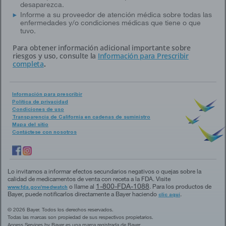
desaparezca.
Informe a su proveedor de atención médica sobre todas las
enfermedades y/o condiciones médicas que tiene o que
tuvo.
Para obtener información adicional importante sobre
riesgos y uso, consulte la
Información para Prescribir
completa
.
Información para prescribir
Política de privacidad
Condiciones de uso
Transparencia de California en cadenas de suministro
Mapa del sitio
Contáctese con nosotros
Lo invitamos a informar efectos secundarios negativos o quejas sobre la
calidad de medicamentos de venta con receta a la FDA. Visite
1-800-FDA-1088
o llame al
. Para los productos de
www.fda.gov/medwatch
Bayer, puede notificarlos directamente a Bayer haciendo
.
clic aquí
© 2026 Bayer. Todos los derechos reservados.
Todas las marcas son propiedad de sus respectivos propietarios.
Access Services by Bayer es una marca registrada de Bayer.