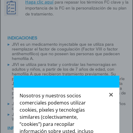
Haga clic aquí
para repasar los términos FC clave y la
importancia de la FC en la personalización de su plan
de tratamiento.
INDICACIONES
JIVI es un medicamento inyectable que se utiliza para
reemplazar el factor de coagulación (Factor VIII o factor
antihemofílico) que no poseen las personas que padecen
hemofilia A.
JIVI se utiliza para tratar y controlar las hemorragias en
adultos y niños, a partir de los de 7 años de edad, con
hemofilia A que recibieron tratamiento previamente. Su
proveedor de atención médica también puede administrarle
JIVI cuando se somete a una cirugía. JIVI puede reducir la
cantidad de episodios de hemorragia en adultos y niños, a
partir de los de 7 años de edad, con hemofilia A si se usa de
Nosotros y nuestros socios
manera regular (profilaxis).
comerciales podemos utilizar
JIVI no está indicado para usar en niños menores de 7 años
o en pacientes que no recibieron tratamiento previo.
cookies, píxeles y tecnologías
JIVI no está indicado para tratar la enfermedad de von
similares (colectivamente,
Willebrand.
“cookies”) para recopilar
INFORMACIÓN DE SEGURIDAD IMPORTANTE
información sobre usted, incluso