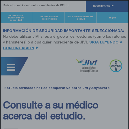
Skip
Este sitio está destinado a residentes de EE.UU.​
to
REGISTRARSE
main
content
Información
Información de
Para profesionales de
importante de
Inglés
prescripción
la salud
seguridad
INFORMACIÓN DE SEGURIDAD IMPORTANTE SELECCIONADA:
No debe utilizar JIVI si es alérgico a los roedores (como los ratones
y hámsteres) o a cualquier ingrediente de JIVI.
SIGA LEYENDO A
CONTINUACIÓN
Estudio farmacocinético comparativo entre Jivi y Adynovate
Consulte a su médico
acerca del estudio.