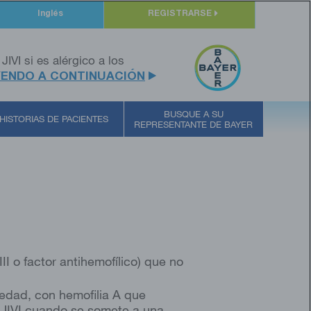
Inglés
REGISTRARSE
 JIVI si es alérgico a los
YENDO A CONTINUACIÓN
BUSQUE A SU
HISTORIAS DE PACIENTES
REPRESENTANTE DE BAYER
I o factor antihemofílico) que no
e edad, con hemofilia A que
 JIVI cuando se somete a una