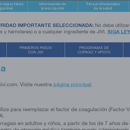
ón importante
Información de
Para profesionales
guridad
prescripción
de la salud
URIDAD IMPORTANTE SELECCIONADA:
No debe utilizar
 y hámsteres) o a cualquier ingrediente de JIVI.
SIGA LE
PRIMEROS PASOS
PROGRAMAS DE
CON JIVI
COPAGO Y APOYO
da
jivi.com.
Visite nuestra
página principal
.
iza para reemplazar el factor de coagulación (Factor VII
 A.
morragias en adultos y niños, a partir de los de 7 años d
veedor de atención médica también puede administrarle