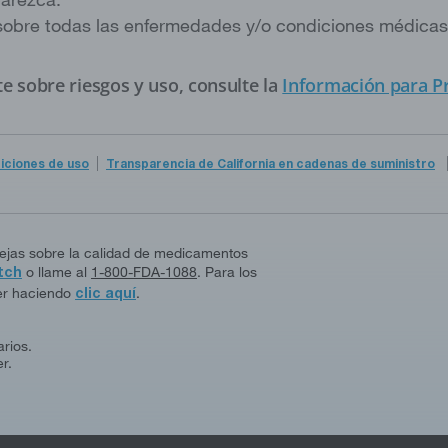
sobre todas las enfermedades y/o condiciones médicas 
e sobre riesgos y uso, consulte la
Información para Pr
iciones de uso
Transparencia de California en cadenas de suministro
uejas sobre la calidad de medicamentos
tch
o llame al
1-800-FDA-1088
. Para los
yer haciendo
clic aquí
.
rios.
r.