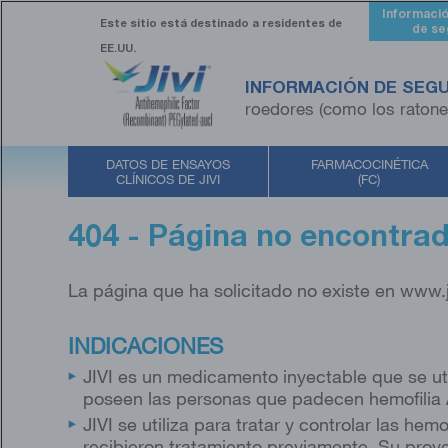
Skip
Informaci
to
Este sitio está destinado​
a residentes de
de se
main
EE.UU.
content
INFORMACIÓN DE SEG
roedores (como los ratones
DATOS DE ENSAYOS
FARMACOCINÉTICA
CLÍNICOS DE JIVI
(FC)
404 - Página no encontra
La página que ha solicitado no existe en www.
INDICACIONES
JIVI es un medicamento inyectable que se util
poseen las personas que padecen hemofilia
JIVI se utiliza para tratar y controlar las he
recibieron tratamiento previamente. Su pro